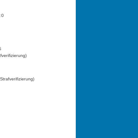
:0
6
fverifizierung)
trafverifizierung)