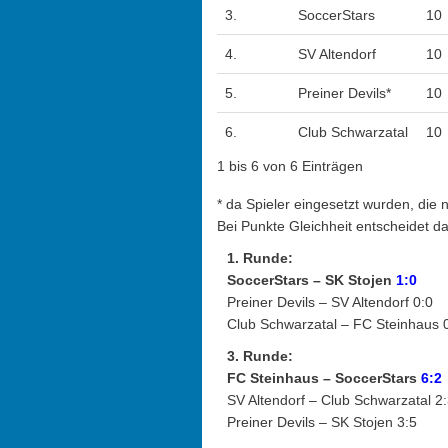
3.
SoccerStars
10
4.
SV Altendorf
10
5.
Preiner Devils*
10
6.
Club Schwarzatal
10
1 bis 6 von 6 Einträgen
* da Spieler eingesetzt wurden, die
Bei Punkte Gleichheit entscheidet da
1. Runde:
SoccerStars – SK Stojen
1:0
Preiner Devils – SV Altendorf 0:0
Club Schwarzatal – FC Steinhaus 
3. Runde:
FC Steinhaus –
SoccerStars
6:2
SV Altendorf – Club Schwarzatal 2
Preiner Devils – SK Stojen 3:5