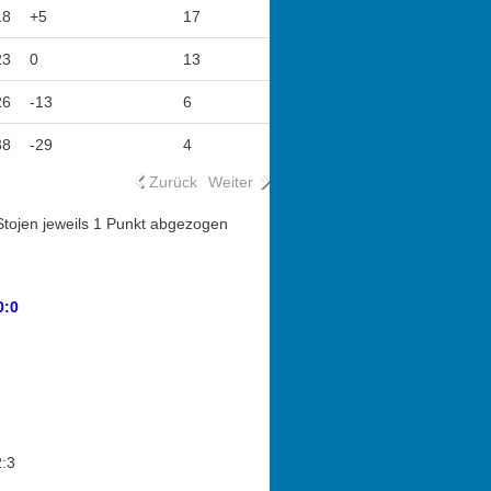
18
+5
17
23
0
13
26
-13
6
38
-29
4
Zurück
Weiter
 Stojen jeweils 1 Punkt abgezogen
0:0
2:3