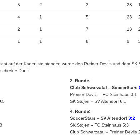
5
2
3
23
4
1
5
23
2
1
7
13
1
1
8
9
 nicht auf der Kaderliste standen wurde den Preiner Devils und dem SK
s direkte Duell
2. Runde:
Club Schwarzatal –
SoccerStars
Preiner Devils – FC Steinhaus 0:1
0:5
SK Stojen – SV Altendorf 6:1
4. Runde:
SoccerStars – SV Altendorf
3:2
:3
SK Stojen – FC Steinhaus 5:3
Club Schwarzatal – Preiner Devils 